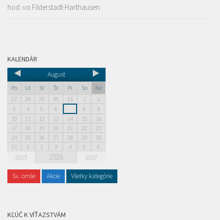
hod. vo Filderstadt-Harthausen
KALENDÁR
August
Po
Ut
St
Št
Pi
So
Ne
27
28
29
30
31
1
2
3
4
5
6
7
8
9
10
11
12
13
14
15
16
17
18
19
20
21
22
23
24
25
26
27
28
29
30
31
1
2
3
4
5
6
2026
2025
2027
Sv. omše
Akcie
Všetky kategórie
KĽÚČ K VÍŤAZSTVÁM