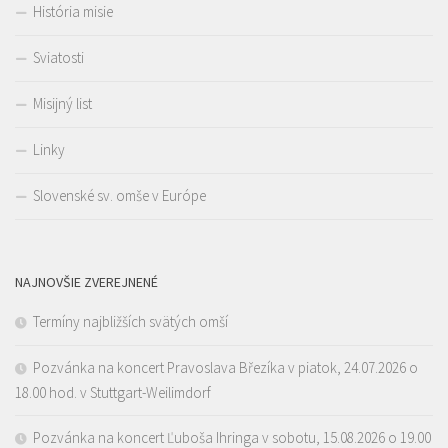
História misie
Sviatosti
Misijný list
Linky
Slovenské sv. omše v Európe
NAJNOVŠIE ZVEREJNENÉ
Termíny najbližších svätých omší
Pozvánka na koncert Pravoslava Březíka v piatok, 24.07.2026 o
18.00 hod. v Stuttgart-Weilimdorf
Pozvánka na koncert Ľuboša Ihringa v sobotu, 15.08.2026 o 19.00