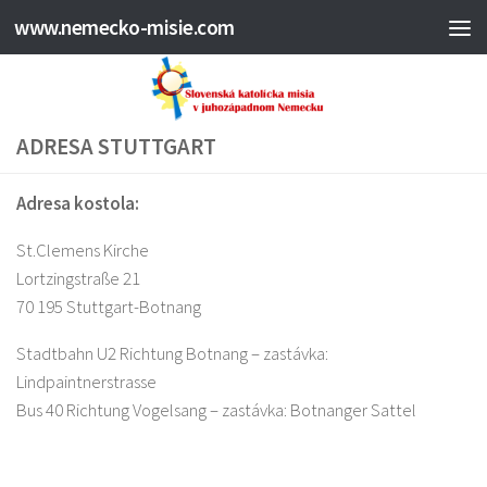
www.nemecko-misie.com
ADRESA STUTTGART
Adresa kostola:
St.Clemens Kirche
Lortzingstraße 21
70 195 Stuttgart-Botnang
Stadtbahn U2 Richtung Botnang – zastávka:
Lindpaintnerstrasse
Bus 40 Richtung Vogelsang – zastávka: Botnanger Sattel