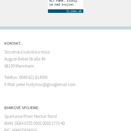
KONTAKT:
Slovenská katolícka misia
August-Bebel-Straße 49
68199 Mannheim
Telefon: 0049 621 814595
E-Mail: peter.hudymac@googlemail.com
BANKOVÉ SPOJENIE:
Sparkasse Rhein Neckar Nord
IBAN: DE84 6705 0505 0030 2770 40
BIC: MANSDE66XXX