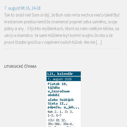
7. august Mt 16, 24-28
Tak to snáď nie! Som si istý, že Boh odo mňa nechce niečo také! Byť
kresťanom predsa nemôže znamenať poprieť seba samého, svoje
plány a sny... V týchto myšlienkach, ktoré sú nám všetkým blízke, sa
ukrýva klamstvo: že sami môžeme byť bohmi svojho života a že
pravé šťastie spočíva v naplnení našich túžob. Ale nie […]
LITURGICKÉ ČÍTANIA