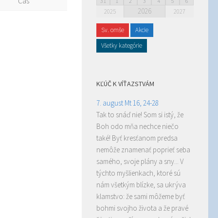
Čas
31
1
2
3
4
5
6
2026
2025
2027
Sv. omše
Akcie
Všetky kategórie
KĽÚČ K VÍŤAZSTVÁM
7. august Mt 16, 24-28
Tak to snáď nie! Som si istý, že
Boh odo mňa nechce niečo
také! Byť kresťanom predsa
nemôže znamenať poprieť seba
samého, svoje plány a sny... V
týchto myšlienkach, ktoré sú
nám všetkým blízke, sa ukrýva
klamstvo: že sami môžeme byť
bohmi svojho života a že pravé