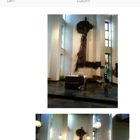
Deň
Dátum