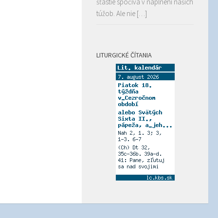
šťastie spočíva v naplnení našich
túžob. Ale nie […]
LITURGICKÉ ČÍTANIA