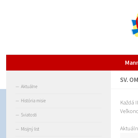
Man
SV. O
Aktuálne
História misie
Každá I
Veľkono
Sviatosti
Aktuáln
Misijný list