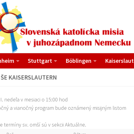
nheim
Stuttgart
Böblingen
Kaiserslaut
MŠE KAISERSLAUTERN
II. nedeľa v mesiaci o 15:00 hod
čný a vianočný program bude oznámený misijným listom
e termíny sv. omší sú v sekcii Aktuálne.