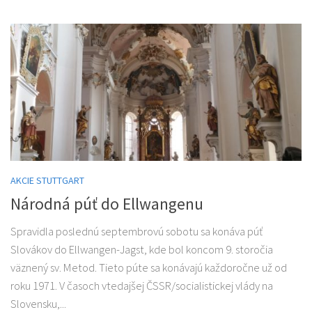
AKCIE STUTTGART
Národná púť do Ellwangenu
Spravidla poslednú septembrovú sobotu sa konáva púť
Slovákov do Ellwangen-Jagst, kde bol koncom 9. storočia
väznený sv. Metod. Tieto púte sa konávajú každoročne už od
roku 1971. V časoch vtedajšej ČSSR/socialistickej vlády na
Slovensku,...