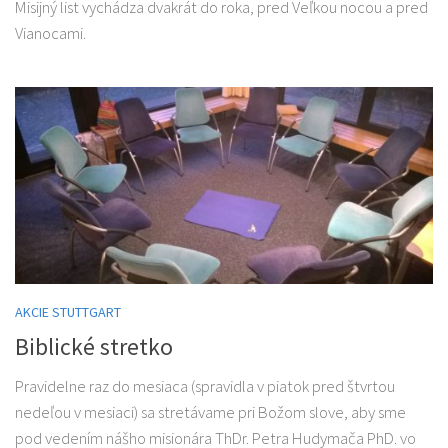
Misijný list vychádza dvakrát do roka, pred Veľkou nocou a pred
Vianocami.
AKCIE STUTTGART
Biblické stretko
Pravidelne raz do mesiaca (spravidla v piatok pred štvrtou
nedeľou v mesiaci) sa stretávame pri Božom slove, aby sme
pod vedením nášho misionára ThDr. Petra Hudymača PhD. vo