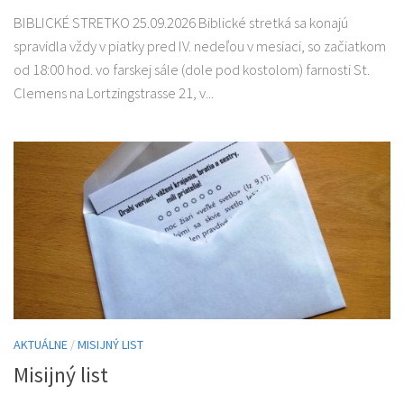
BIBLICKÉ STRETKO 25.09.2026 Biblické stretká sa konajú
spravidla vždy v piatky pred IV. nedeľou v mesiaci, so začiatkom
od 18:00 hod. vo farskej sále (dole pod kostolom) farnosti St.
Clemens na Lortzingstrasse 21, v...
AKTUÁLNE
/
MISIJNÝ LIST
Misijný list