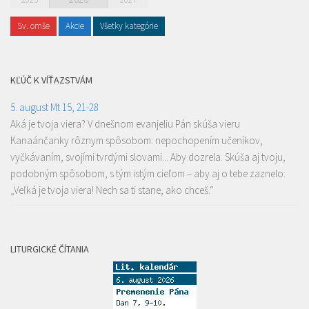
Sv. omše
Akcie
Všetky kategórie
KĽÚČ K VÍŤAZSTVÁM
5. august Mt 15, 21-28
Aká je tvoja viera? V dnešnom evanjeliu Pán skúša vieru
Kanaánčanky rôznym spôsobom: nepochopením učeníkov,
vyčkávaním, svojími tvrdými slovami... Aby dozrela. Skúša aj tvoju,
podobným spôsobom, s tým istým cieľom – aby aj o tebe zaznelo:
„Veľká je tvoja viera! Nech sa ti stane, ako chceš.“
LITURGICKÉ ČÍTANIA