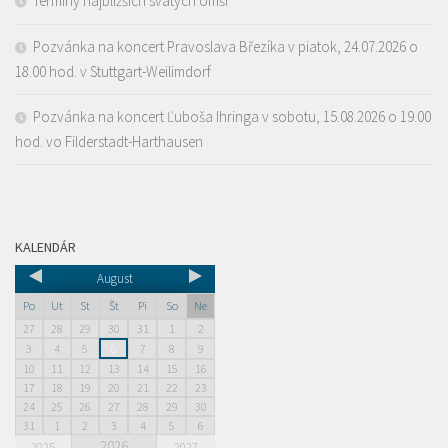
Termíny najbližších svätých omší
Pozvánka na koncert Pravoslava Březíka v piatok, 24.07.2026 o
18.00 hod. v Stuttgart-Weilimdorf
Pozvánka na koncert Ľuboša Ihringa v sobotu, 15.08.2026 o 19.00
hod. vo Filderstadt-Harthausen
KALENDÁR
August
Po
Ut
St
Št
Pi
So
Ne
27
28
29
30
31
1
2
3
4
5
6
7
8
9
10
11
12
13
14
15
16
17
18
19
20
21
22
23
24
25
26
27
28
29
30
31
1
2
3
4
5
6
2026
2025
2027