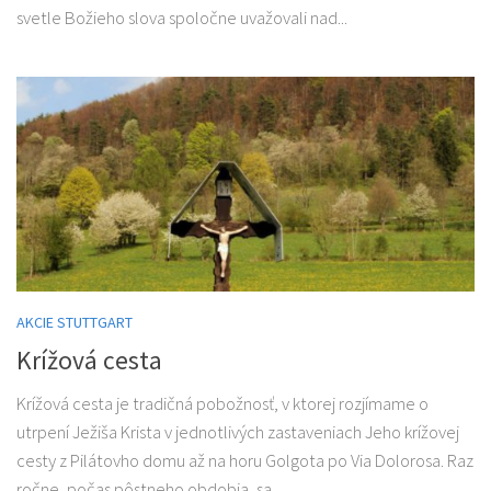
svetle Božieho slova spoločne uvažovali nad...
AKCIE STUTTGART
Krížová cesta
Krížová cesta je tradičná pobožnosť, v ktorej rozjímame o
utrpení Ježiša Krista v jednotlivých zastaveniach Jeho krížovej
cesty z Pilátovho domu až na horu Golgota po Via Dolorosa. Raz
ročne, počas pôstneho obdobia, sa...