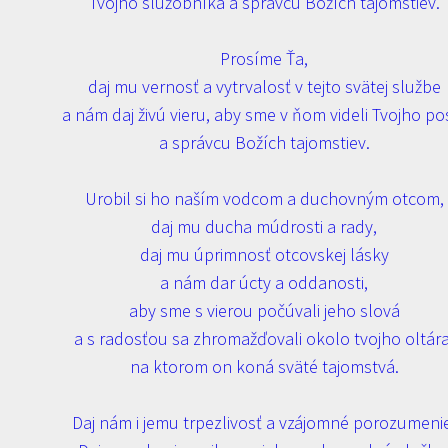
Tvojho služobníka a správcu Božích tajomstiev.
Prosíme Ťa,
daj mu vernosť a vytrvalosť v tejto svätej službe
a nám daj živú vieru, aby sme v ňom videli Tvojho po
a správcu Božích tajomstiev.
Urobil si ho naším vodcom a duchovným otcom,
daj mu ducha múdrosti a rady,
daj mu úprimnosť otcovskej lásky
a nám dar úcty a oddanosti,
aby sme s vierou počúvali jeho slová
a s radosťou sa zhromažďovali okolo tvojho oltára
na ktorom on koná sväté tajomstvá.
Daj nám i jemu trpezlivosť a vzájomné porozumeni