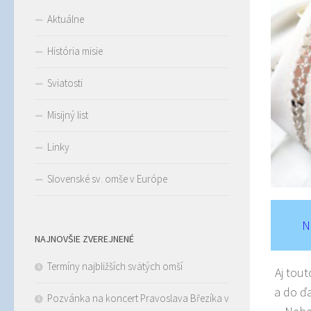
Aktuálne
História misie
Sviatosti
Misijný list
Linky
Slovenské sv. omše v Európe
N
NAJNOVŠIE ZVEREJNENÉ
Termíny najbližších svätých omší
Aj tou
a do ď
Pozvánka na koncert Pravoslava Březíka v