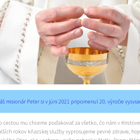
áš misionár Peter si v júni 2021 pripomenul 20. výročie vysvia
to cestou mu chceme poďakovať za všetko, čo nám v Kristove
alších rokov kňazskej služby vyprosujeme pevné zdravie, hoj