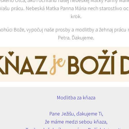
ského Otca, ako i ochranu našej nebeskej Matky Panny Mári
Vašu prácu. Nebeská Matka Panna Mária nech starostlivo oc
krok.
ohúci Bože, vypočuj naše prosby a modlitby a žehnaj prácu 
Petra. Ďakujeme.
Modlitba za kňaza
Pane Ježišu, ďakujeme Ti,
že máme medzi sebou kňaza,