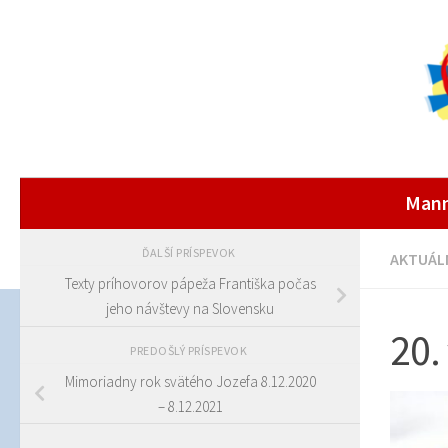
Man
ĎALŠÍ PRÍSPEVOK
AKTUÁL
Texty príhovorov pápeža Františka počas
jeho návštevy na Slovensku
20.
PREDOŠLÝ PRÍSPEVOK
Mimoriadny rok svätého Jozefa 8.12.2020
– 8.12.2021