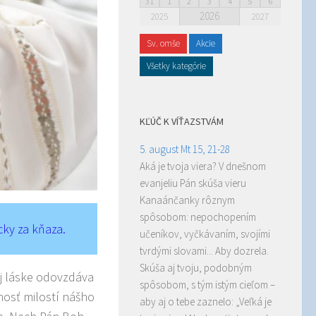
31
1
2
3
4
5
6
2026
2025
2027
Sv. omše
Akcie
Všetky kategórie
KĽÚČ K VÍŤAZSTVÁM
5. august Mt 15, 21-28
Aká je tvoja viera? V dnešnom
evanjeliu Pán skúša vieru
Kanaánčanky rôznym
spôsobom: nepochopením
cky za kňaza.
učeníkov, vyčkávaním, svojími
tvrdými slovami... Aby dozrela.
Skúša aj tvoju, podobným
j láske odovzdáva
spôsobom, s tým istým cieľom –
nosť milostí nášho
aby aj o tebe zaznelo: „Veľká je