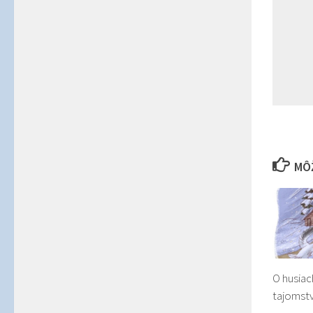
MÔŽ
O husiac
tajomst