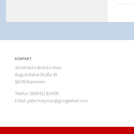
KONTAKT:
Slovenská katolícka misia
August-Bebel-Straße 49
68199 Mannheim
Telefon: 0049 621 814595
E-Mail: peter.hudymac@googlemail.com