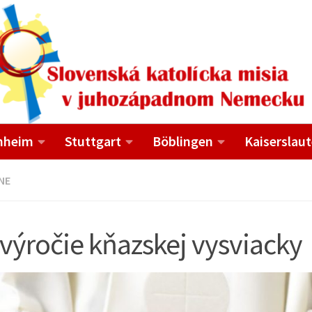
nheim
Stuttgart
Böblingen
Kaiserslaut
NE
 výročie kňazskej vysviacky