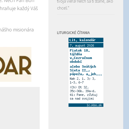
e. Nech Pán Boh
tvoja viera! Nech sa ti stane, ako
hraňuje každý Váš
chceš.“
nášho misionára
LITURGICKÉ ČÍTANIA