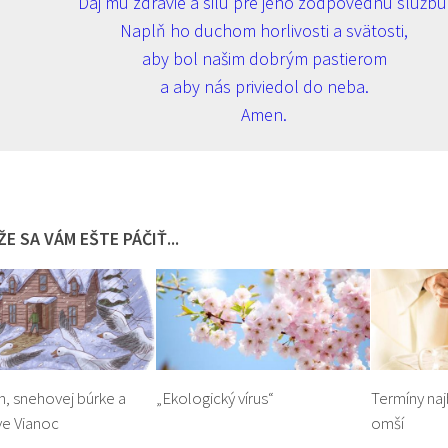
Daj mu zdravie a silu pre jeho zodpovednú službu
Naplň ho duchom horlivosti a svätosti,
aby bol našim dobrým pastierom
a aby nás priviedol do neba.
Amen.
E SA VÁM EŠTE PÁČIŤ...
h, snehovej búrke a
„Ekologický vírus“
Termíny naj
ve Vianoc
omší