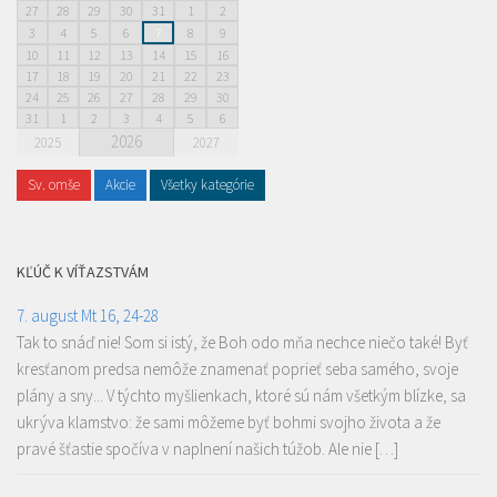
27
28
29
30
31
1
2
3
4
5
6
7
8
9
10
11
12
13
14
15
16
17
18
19
20
21
22
23
24
25
26
27
28
29
30
31
1
2
3
4
5
6
2026
2025
2027
Sv. omše
Akcie
Všetky kategórie
KĽÚČ K VÍŤAZSTVÁM
7. august Mt 16, 24-28
Tak to snáď nie! Som si istý, že Boh odo mňa nechce niečo také! Byť
kresťanom predsa nemôže znamenať poprieť seba samého, svoje
plány a sny... V týchto myšlienkach, ktoré sú nám všetkým blízke, sa
ukrýva klamstvo: že sami môžeme byť bohmi svojho života a že
pravé šťastie spočíva v naplnení našich túžob. Ale nie […]