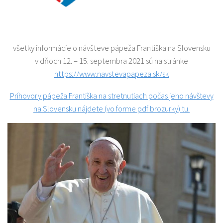
všetky informácie o návšteve pápeža Františka na Slovensku
v dňoch 12. – 15. septembra 2021 sú na stránke
https://www.navstevapapeza.sk/sk
Príhovory pápeža Františka na stretnutiach počas jeho návštevy
na Slovensku nájdete (vo forme pdf brozurky) tu.