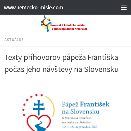
www.nemecko-misie.com
AKTUÁLNE
Texty príhovorov pápeža Františka
počas jeho návštevy na Slovensku