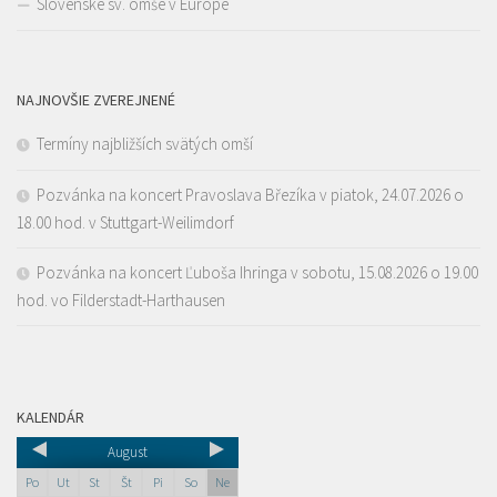
Slovenské sv. omše v Európe
NAJNOVŠIE ZVEREJNENÉ
Termíny najbližších svätých omší
Pozvánka na koncert Pravoslava Březíka v piatok, 24.07.2026 o
18.00 hod. v Stuttgart-Weilimdorf
Pozvánka na koncert Ľuboša Ihringa v sobotu, 15.08.2026 o 19.00
hod. vo Filderstadt-Harthausen
KALENDÁR
August
Po
Ut
St
Št
Pi
So
Ne