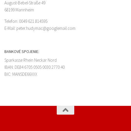
August-Bebel-Straße 49
68199 Mannheim
Telefon: 0049 621 814595
E-Mail: peter.hudymac@googlemail.com
BANKOVÉ SPOJENIE:
Sparkasse Rhein Neckar Nord
IBAN: DE84 6705 0505 0030 2770 40
BIC: MANSDE66XXX