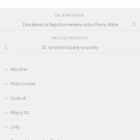
ĎALŠÍ PRÍSPEVOK
Zasvätenie sa Nepoškvrnenému srdcu Panny Márie
PREDOŠLÝ PRÍSPEVOK
20. výročie kňazskej vysviacky
Aktuálne
História misie
Sviatosti
Misijný list
Linky