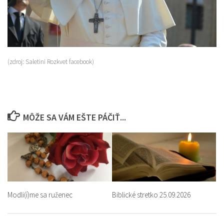
(zdroj: Saletini Rozkvet facebook)
MÔŽE SA VÁM EŠTE PÁČIŤ...
Modli(í)me sa ruženec
Biblické stretko 25.09.2026