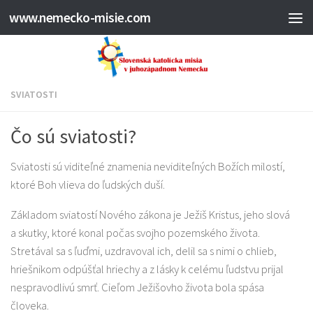
www.nemecko-misie.com
SVIATOSTI
Čo sú sviatosti?
Sviatosti sú viditeľné znamenia neviditeľných Božích milostí,
ktoré Boh vlieva do ľudských duší.
Základom sviatostí Nového zákona je Ježiš Kristus, jeho slová
a skutky, ktoré konal počas svojho pozemského života.
Stretával sa s ľuďmi, uzdravoval ich, delil sa s nimi o chlieb,
hriešnikom odpúšťal hriechy a z lásky k celému ľudstvu prijal
nespravodlivú smrť. Cieľom Ježišovho života bola spása
človeka.