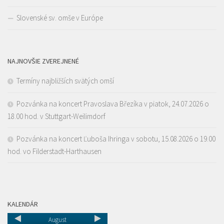
Slovenské sv. omše v Európe
NAJNOVŠIE ZVEREJNENÉ
Termíny najbližších svätých omší
Pozvánka na koncert Pravoslava Březíka v piatok, 24.07.2026 o
18.00 hod. v Stuttgart-Weilimdorf
Pozvánka na koncert Ľuboša Ihringa v sobotu, 15.08.2026 o 19.00
hod. vo Filderstadt-Harthausen
KALENDÁR
August