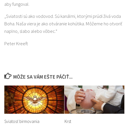
aby fungoval.
„Sviatosti sú ako vodovod. Sú kanálmi, ktorými prúdi živá voda
Boha. Naša viera je ako otváranie kohútika. Môžeme ho otvoriť
naplno, slabo alebo vôbec.“
Peter Kreeft
MÔŽE SA VÁM EŠTE PÁČIŤ...
Sviatosť birmovania
Krst