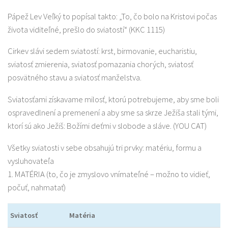
Pápež Lev Veľký to popísal takto: „To, čo bolo na Kristovi počas
života viditeľné, prešlo do sviatostí“ (KKC 1115)
Cirkev slávi sedem sviatostí: krst, birmovanie, eucharistiu,
sviatosť zmierenia, sviatosť pomazania chorých, sviatosť
posvätného stavu a sviatosť manželstva.
Sviatosťami získavame milosť, ktorú potrebujeme, aby sme boli
ospravedlnení a premenení a aby sme sa skrze Ježiša stali tými,
ktorí sú ako Ježiš: Božími deťmi v slobode a sláve. (YOU CAT)
Všetky sviatosti v sebe obsahujú tri prvky: matériu, formu a
vysluhovateľa
1. MATÉRIA (to, čo je zmyslovo vnímateľné – možno to vidieť,
počuť, nahmatať)
Sviatosť
Matéria