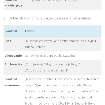
manželstva
2. FORMA (slovná formula, skrze ktorú sa sviatosť udeľuje)
Sviatosť
Forma
Krst
„M.
(meno krstenca)
, ja ťa krstím v mene Otca i Syna i
Ducha Svätého.“
Birmovanie
„M., prijmi znak daru Ducha Svätého.“
Eucharistia
„Toto je moje Telo,... toto je moja Krv,...“
„Toto robte na moju pamiatku!“
Sviatosť
„Milosrdný Boh Otec, ktorý smrťou a zmŕtvychvstaním
zmierenia
svojho Syna zmieril svet so sebou a zoslal Ducha
Svätého na odpustenie hriechov, nech ti službou Cirkvi
udelí odpustenie a pokoj. A ja ťa rozhrešujem od
tvojich hriechov v mene Otca i Syna i Ducha Svätého.“