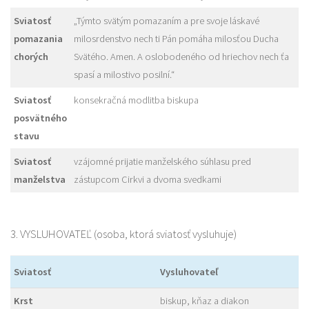
Sviatosť
„Týmto svätým pomazaním a pre svoje láskavé
pomazania
milosrdenstvo nech ti Pán pomáha milosťou Ducha
chorých
Svätého. Amen. A oslobodeného od hriechov nech ťa
spasí a milostivo posilní.“
Sviatosť
konsekračná modlitba biskupa
posvätného
stavu
Sviatosť
vzájomné prijatie manželského súhlasu pred
manželstva
zástupcom Cirkvi a dvoma svedkami
3. VYSLUHOVATEĽ (osoba, ktorá sviatosť vysluhuje)
Sviatosť
Vysluhovateľ
Krst
biskup, kňaz a diakon