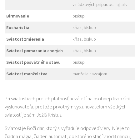
v núdzových prípadoch aj laik
Birmovanie
biskup
Eucharistia
kňaz, biskup
Sviatosť zmierenia
kňaz, biskup
Sviatosť pomazania chorých
kňaz, biskup
Sviatosť posvätného stavu
biskup
Sviatosť manželstva
manželia navzájom
Pri sviatostiach pre ich platnosť nezáleží na osobnej dispozícii
vysluhovateľa, pretože prvotným vysluhovateľom všetkých
sviatostí je sám Ježiš Kristus.
Sviatosť je Boží dar, ktorý si vyžaduje odpoveď viery. Nie je to
žiadna mágia, žiaden automat, do ktorého stačí vhodiť mincu,