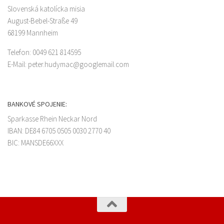
Slovenská katolícka misia
August-Bebel-Straße 49
68199 Mannheim
Telefon: 0049 621 814595
E-Mail: peter.hudymac@googlemail.com
BANKOVÉ SPOJENIE:
Sparkasse Rhein Neckar Nord
IBAN: DE84 6705 0505 0030 2770 40
BIC: MANSDE66XXX