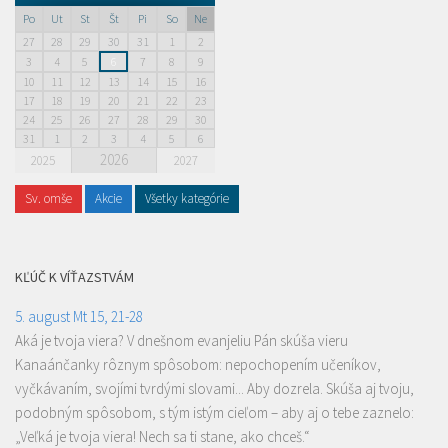
Po
Ut
St
Št
Pi
So
Ne
27
28
29
30
31
1
2
3
4
5
6
7
8
9
10
11
12
13
14
15
16
17
18
19
20
21
22
23
24
25
26
27
28
29
30
31
1
2
3
4
5
6
2026
2025
2027
Sv. omše
Akcie
Všetky kategórie
KĽÚČ K VÍŤAZSTVÁM
5. august Mt 15, 21-28
Aká je tvoja viera? V dnešnom evanjeliu Pán skúša vieru
Kanaánčanky rôznym spôsobom: nepochopením učeníkov,
vyčkávaním, svojími tvrdými slovami... Aby dozrela. Skúša aj tvoju,
podobným spôsobom, s tým istým cieľom – aby aj o tebe zaznelo:
„Veľká je tvoja viera! Nech sa ti stane, ako chceš.“