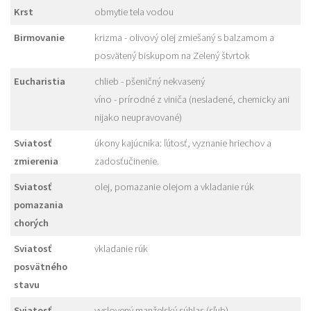
Krst
obmytie tela vodou
Birmovanie
krizma - olivový olej zmiešaný s balzamom a
posvätený biskupom na Zelený štvrtok
Eucharistia
chlieb - pšeničný nekvasený
víno - prírodné z viniča (nesladené, chemicky ani
nijako neupravované)
Sviatosť
úkony kajúcnika: ľútosť, vyznanie hriechov a
zmierenia
zadosťučinenie.
Sviatosť
olej, pomazanie olejom a vkladanie rúk
pomazania
chorých
Sviatosť
vkladanie rúk
posvätného
stavu
Sviatosť
vyslovený manželský súhlas (sľub)