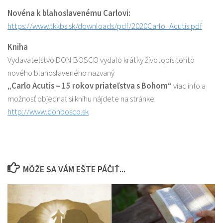
Novéna k blahoslavenému Carlovi:
https://www.tkkbs.sk/downloads/pdf/2020Carlo_Acutis.pdf
Kniha
Vydavateľstvo DON BOSCO vydalo krátky životopis tohto
nového blahoslaveného nazvaný
„Carlo Acutis – 15 rokov priateľstva s Bohom“
viac info a
možnosť objednať si knihu nájdete na stránke:
http://www.donbosco.sk
MÔŽE SA VÁM EŠTE PÁČIŤ...