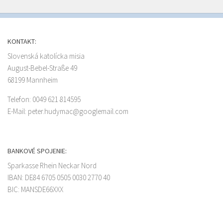
KONTAKT:
Slovenská katolícka misia
August-Bebel-Straße 49
68199 Mannheim
Telefon: 0049 621 814595
E-Mail: peter.hudymac@googlemail.com
BANKOVÉ SPOJENIE:
Sparkasse Rhein Neckar Nord
IBAN: DE84 6705 0505 0030 2770 40
BIC: MANSDE66XXX