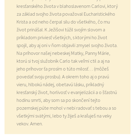
kresťanského života v blahoslavenom Carlovi, ktorý
za základ svojho života považoval Eucharistického
Krista a od neho čerpal silu do všetkého, čo mu
život prinášal. K Ježišovi túžil svojím slovom a
príkladom priviesť všetkých, s ktorými ho život
spojil, aby aj oni v ňom objavili zmysel svojho života.
Na príhovor našej nebeskej Matky, Panny Márie,
ktorú si tvoj služobník Carlo tak veľmi ctil a aj na
jeho príhovor ťa prosím o túto milosť… (môžeš
povedať svoju prosbu). A okrem toho aj o pravú
vieru, hlbokú nádej, obetavú lásku, príkladný
kresťanský život, horlivosť v evanjelizácii a o šťastnú
hodinu smrti, aby som sa po skončení tejto
pozemskej púte mohol v nebi radovať s tebou a so
všetkými svätými, lebo ty žiješ a kraľuješ na veky
vekov. Amen.