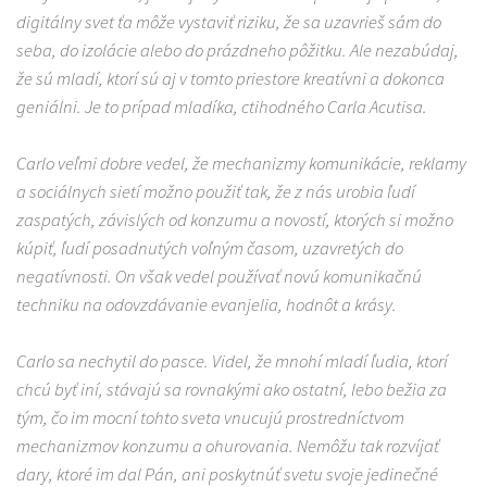
digitálny svet ťa môže vystaviť riziku, že sa uzavrieš sám do
seba, do izolácie alebo do prázdneho pôžitku. Ale nezabúdaj,
že sú mladí, ktorí sú aj v tomto priestore kreatívni a dokonca
geniálni. Je to prípad mladíka, ctihodného Carla Acutisa.
Carlo veľmi dobre vedel, že mechanizmy komunikácie, reklamy
a sociálnych sietí možno použiť tak, že z nás urobia ľudí
zaspatých, závislých od konzumu a novostí, ktorých si možno
kúpiť, ľudí posadnutých voľným časom, uzavretých do
negatívnosti. On však vedel používať novú komunikačnú
techniku na odovzdávanie evanjelia, hodnôt a krásy.
Carlo sa nechytil do pasce. Videl, že mnohí mladí ľudia, ktorí
chcú byť iní, stávajú sa rovnakými ako ostatní, lebo bežia za
tým, čo im mocní tohto sveta vnucujú prostredníctvom
mechanizmov konzumu a ohurovania. Nemôžu tak rozvíjať
dary, ktoré im dal Pán, ani poskytnúť svetu svoje jedinečné