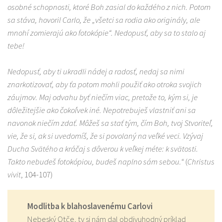
osobné schopnosti, ktoré Boh zasial do každého z nich. Potom
sa stáva, hovoril Carlo, že „všetci sa rodia ako originály, ale
mnohí zomierajú ako fotokópie“. Nedopusť, aby sa to stalo aj
tebe!
Nedopusť, aby ti ukradli nádej a radosť, nedaj sa nimi
znarkotizovať, aby ťa potom mohli použiť ako otroka svojich
záujmov. Maj odvahu byť niečím viac, pretože to, kým si, je
dôležitejšie ako čokoľvek iné. Nepotrebuješ vlastniť ani sa
navonok niečím zdať. Môžeš sa stať tým, čím Boh, tvoj Stvoriteľ,
vie, že si, ak si uvedomíš, že si povolaný na veľké veci. Vzývaj
Ducha Svätého a kráčaj s dôverou k veľkej méte: k svätosti.
Takto nebudeš fotokópiou, budeš naplno sám sebou.“
(
Christus
vivit
, 104-107)
Modlitba k blahoslavenému Carlovi
Nebeský Otče, ty si nám dal obdivuhodný príklad