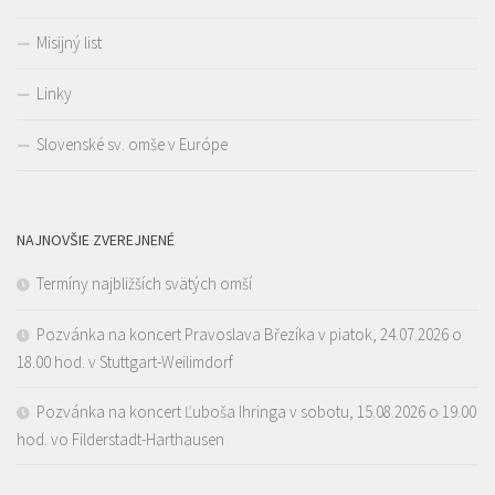
Misijný list
Linky
Slovenské sv. omše v Európe
NAJNOVŠIE ZVEREJNENÉ
Termíny najbližších svätých omší
Pozvánka na koncert Pravoslava Březíka v piatok, 24.07.2026 o
18.00 hod. v Stuttgart-Weilimdorf
Pozvánka na koncert Ľuboša Ihringa v sobotu, 15.08.2026 o 19.00
hod. vo Filderstadt-Harthausen