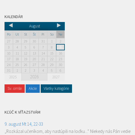
KALENDÁR
August
Po
Ut
St
Št
Pi
So
Ne
27
28
29
30
31
1
2
3
4
5
6
7
8
9
10
11
12
13
14
15
16
17
18
19
20
21
22
23
24
25
26
27
28
29
30
31
1
2
3
4
5
6
2026
2025
2027
Sv. omše
Akcie
Všetky kategórie
KĽÚČ K VÍŤAZSTVÁM
9. august Mt 14, 22-33
„Rozkázal učeníkom, aby nastúpili na loďku...“ Niekedy nás Pán vedie