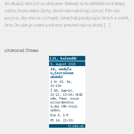
do situácií, ktorých sa obávame. Niekedy sú to dôležité nové etapy
nášho života alebo úlohy, ktoré nám naháňajú úzkosť. Pán nás
pozýva, aby sme sa vzchopili, zanechali paralyzujúci strach a uverili,
že to On sám je s nami a má moc previesť nás na druhý […]
LITURGICKÉ ČÍTANIA