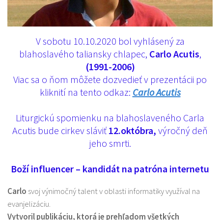
V sobotu 10.10.2020 bol vyhlásený za
blahoslavého taliansky chlapec,
Carlo Acutis
,
(1991-2006)
Viac sa o ňom môžete dozvedieť v prezentácii po
kliknití na tento odkaz:
Carlo Acutis
Liturgickú spomienku na blahoslaveného Carla
Acutis bude cirkev sláviť
12.októbra,
výročný deň
jeho smrti.
Boží influencer – kandidát na patróna internetu
Carlo
svoj výnimočný talent v oblasti informatiky využíval na
evanjelizáciu.
Vytvoril publikáciu, ktorá je prehľadom všetkých