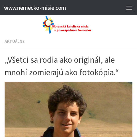
www.nemecko-misie.com
AKTUÁLNE
„Všetci sa rodia ako originál, ale
mnohí zomierajú ako fotokópia.“