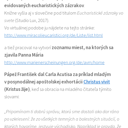
evidovaných eucharistických zázrakov
.
Knižne vyšla aj v slovečine pod titulom
Eucharistické zázraky vo
svete
(Studio Lux, 2017).
Vo virtuálnej podobe ju nájdete na tejto stránke:
http://www.miracolieucaristici.org/de/Liste/list.html
a tiež pracoval na vytvorí
zoznamu miest, na ktorých sa
zjavila Panna Mária
http://www.marienerscheinungen.org/de/avm/home
Pápež František dal Carla Acutisa za príklad mladým
v posynodálnej apoštolskej exhortácii
Christus vivit
(Kristus žije)
, keď sa obracia na mladého čitateľa týmito
slovami:
„Pripomínam ti dobrú správu, ktorú sme dostali ako dar ráno
po vzkriesení: že zo všetkých temných a bolestných situácií, o
ktorých hovoríme, jestvuje východisko. Napríklad je pravda, že